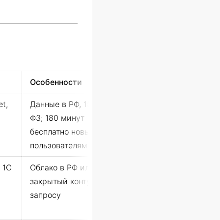
Особенности
t,
Данные в РФ, 152-
ФЗ; 180 минут
бесплатно новым
пользователям
 1С
Облако в РФ или
закрытый контур по
запросу