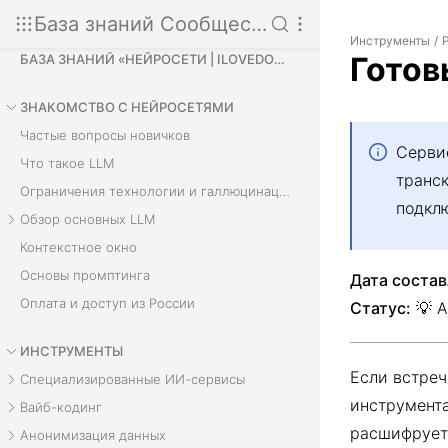
База знаний Сообщества
Инструменты
/
Готов
БАЗА ЗНАНИЙ «НЕЙРОСЕТИ | ILOVEDOCS»
ЗНАКОМСТВО С НЕЙРОСЕТЯМИ
Частые вопросы новичков
Серви
Что такое LLM
транск
Ограничения технологии и галлюцинации
подклю
Обзор основных LLM
Контекстное окно
Основы промптинга
Дата состав
Оплата и доступ из России
Статус:
💡 А
ИНСТРУМЕНТЫ
Если встреч
Специализированные ИИ-сервисы
инструмента
Вайб-кодинг
расшифрует,
Анонимизация данных