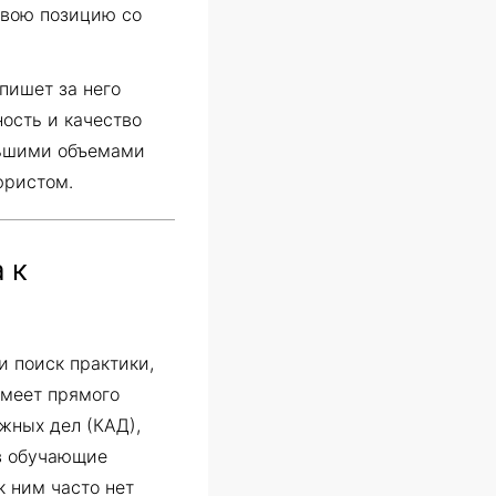
свою позицию со
пишет за него
ость и качество
льшими объемами
юристом.
 к
и поиск практики,
имеет прямого
жных дел (КАД),
 в обучающие
к ним часто нет