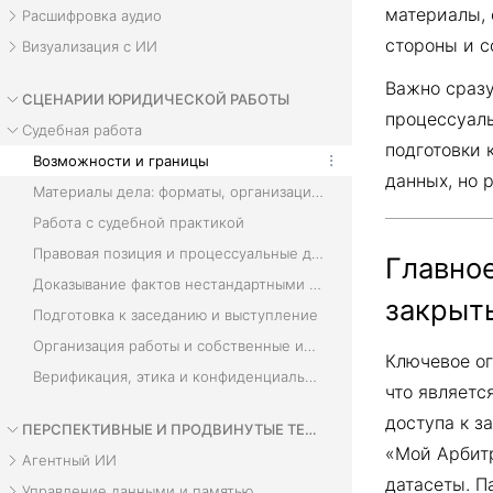
материалы, 
Расшифровка аудио
стороны и с
Визуализация с ИИ
Важно сразу
СЦЕНАРИИ ЮРИДИЧЕСКОЙ РАБОТЫ
процессуаль
Судебная работа
подготовки 
Возможности и границы
данных, но 
Материалы дела: форматы, организация и анализ
Работа с судебной практикой
Правовая позиция и процессуальные документы
Главное
Доказывание фактов нестандартными данными
закрыт
Подготовка к заседанию и выступление
Организация работы и собственные инструменты
Ключевое ог
Верификация, этика и конфиденциальность
что являетс
доступа к з
ПЕРСПЕКТИВНЫЕ И ПРОДВИНУТЫЕ ТЕХНОЛОГИИ
«Мой Арбитр
Агентный ИИ
датасеты. П
Управление данными и памятью