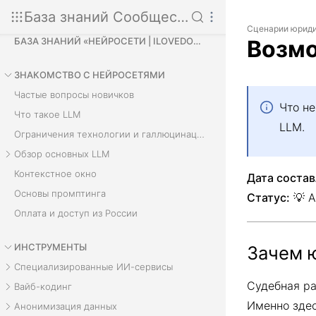
База знаний Сообщества
Сценарии юриди
БАЗА ЗНАНИЙ «НЕЙРОСЕТИ | ILOVEDOCS»
Возмо
ЗНАКОМСТВО С НЕЙРОСЕТЯМИ
Частые вопросы новичков
Что н
Что такое LLM
LLM.
Ограничения технологии и галлюцинации
Обзор основных LLM
Контекстное окно
Дата состав
Основы промптинга
Статус:
💡 А
Оплата и доступ из России
ИНСТРУМЕНТЫ
Зачем 
Специализированные ИИ-сервисы
Судебная ра
Вайб-кодинг
Именно здес
Анонимизация данных